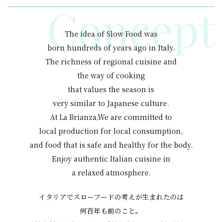
Concept
The idea of Slow Food was
born hundreds of years ago in Italy.
The richness of regional cuisine and
the way of cooking
that values the season is
very similar to Japanese culture.
At La Brianza,We are committed to
local production for local consumption,
and food that is safe and
healthy for the body.
Enjoy authentic Italian cuisine in
a relaxed atmosphere.
イタリアでスローフードの考えが
生まれたのは
何百年も前のこと。