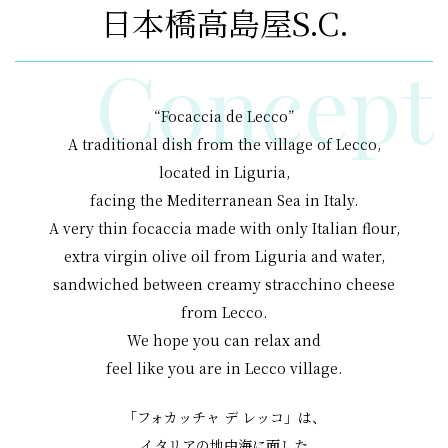
日本橋高島屋S.C.
Concept
“Focaccia de Lecco”
A traditional dish from
the village of Lecco,
located in Liguria,
facing the Mediterranean Sea in Italy.
A very thin focaccia made with
only Italian flour,
extra virgin olive oil from
Liguria and water,
sandwiched between
creamy stracchino cheese
from Lecco.
We hope you can relax and
feel like you are in Lecco village.
「フォカッチャ デ レッコ」は、
イタリアの地中海に面した